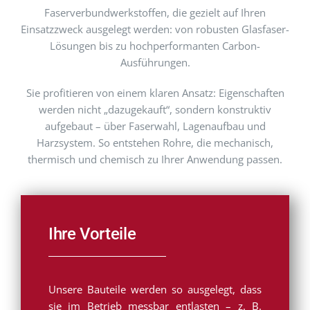
Faserverbundwerkstoffen, die gezielt auf Ihren
Einsatzzweck ausgelegt werden: von robusten Glasfaser-
Lösungen bis zu hochperformanten Carbon-
Ausführungen.
Sie profitieren von einem klaren Ansatz: Eigenschaften
werden nicht „dazugekauft“, sondern konstruktiv
aufgebaut – über Faserwahl, Lagenaufbau und
Harzsystem. So entstehen Rohre, die mechanisch,
thermisch und chemisch zu Ihrer Anwendung passen.
Ihre Vorteile
Unsere Bauteile werden so ausgelegt, dass
sie im Betrieb messbar entlasten – z. B.