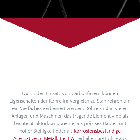
Durch den Einsatz von Carbonfasern können
Eigenschaften der Rohre im Vergleich zu Stahlrohren um
ein Vielfaches verbessert werden. Rohre sind in vielen
Anlagen und Maschinen das tragende Element – ob als
leichte Strukturkomponente, als präzises Bauteil mit
hoher Steifigkeit oder als
korrosionsbeständige
Alternative zu Metall
.
Bei FWT
erhalten Sie Rohre aus