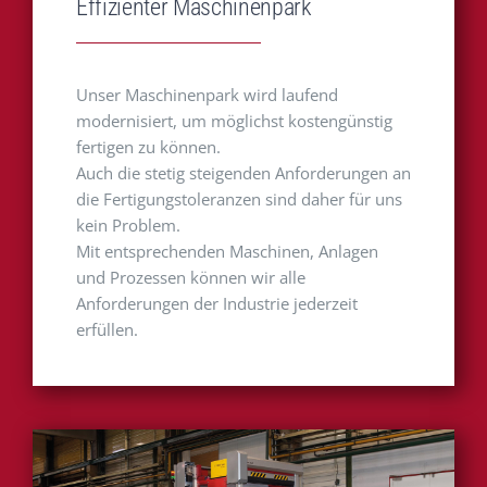
Effizienter Maschinenpark
Unser Maschinenpark wird laufend
modernisiert, um möglichst kostengünstig
fertigen zu können.
Auch die stetig steigenden Anforderungen an
die Fertigungstoleranzen sind daher für uns
kein Problem.
Mit entsprechenden Maschinen, Anlagen
und Prozessen können wir alle
Anforderungen der Industrie jederzeit
erfüllen.